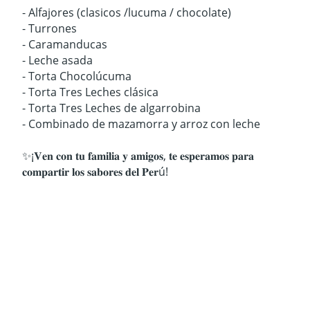
- Alfajores (clasicos /lucuma / chocolate)
- Turrones
- Caramanducas
- Leche asada
- Torta Chocolúcuma
- Torta Tres Leches clásica
- Torta Tres Leches de algarrobina
- Combinado de mazamorra y arroz con leche
✨¡𝐕𝐞𝐧 𝐜𝐨𝐧 𝐭𝐮 𝐟𝐚𝐦𝐢𝐥𝐢𝐚 𝐲 𝐚𝐦𝐢𝐠𝐨𝐬, 𝐭𝐞 𝐞𝐬𝐩𝐞𝐫𝐚𝐦𝐨𝐬 𝐩𝐚𝐫𝐚
𝐜𝐨𝐦𝐩𝐚𝐫𝐭𝐢𝐫 𝐥𝐨𝐬 𝐬𝐚𝐛𝐨𝐫𝐞𝐬 𝐝𝐞𝐥 𝐏𝐞𝐫ú!