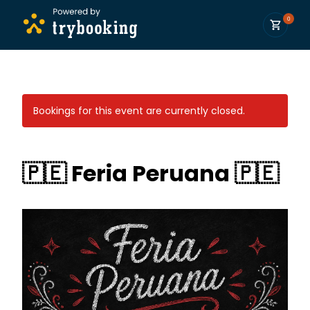
0
Bookings for this event are currently closed.
🇵🇪 Feria Peruana 🇵🇪