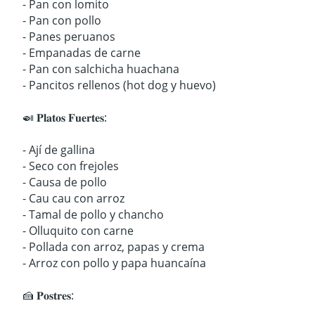
- Pan con lomito
- Pan con pollo
- Panes peruanos
- Empanadas de carne
- Pan con salchicha huachana
- Pancitos rellenos (hot dog y huevo)
🍛 𝐏𝐥𝐚𝐭𝐨𝐬 𝐅𝐮𝐞𝐫𝐭𝐞𝐬:
- Ají de gallina
- Seco con frejoles
- Causa de pollo
- Cau cau con arroz
- Tamal de pollo y chancho
- Olluquito con carne
- Pollada con arroz, papas y crema
- Arroz con pollo y papa huancaína
🍰 𝐏𝐨𝐬𝐭𝐫𝐞𝐬: