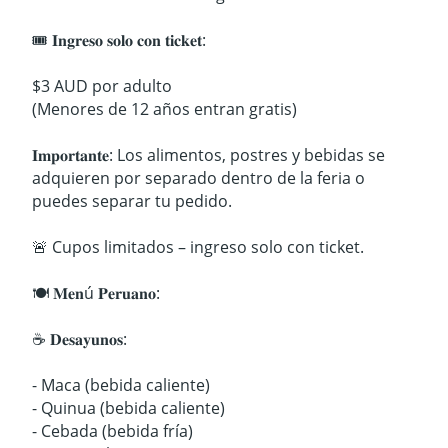
🎟️ 𝐈𝐧𝐠𝐫𝐞𝐬𝐨 𝐬𝐨𝐥𝐨 𝐜𝐨𝐧 𝐭𝐢𝐜𝐤𝐞𝐭:
$3 AUD por adulto
(Menores de 12 años entran gratis)
𝐈𝐦𝐩𝐨𝐫𝐭𝐚𝐧𝐭𝐞: Los alimentos, postres y bebidas se
adquieren por separado dentro de la feria o
puedes separar tu pedido.
🚨 Cupos limitados – ingreso solo con ticket.
🍽️ 𝐌𝐞𝐧ú 𝐏𝐞𝐫𝐮𝐚𝐧𝐨:
☕ 𝐃𝐞𝐬𝐚𝐲𝐮𝐧𝐨𝐬:
- Maca (bebida caliente)
- Quinua (bebida caliente)
- Cebada (bebida fría)