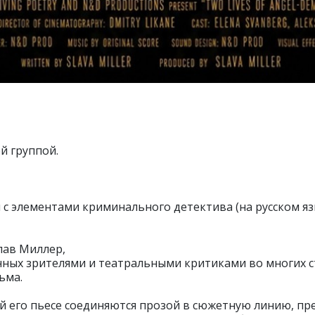
й группой.
 c элементами криминального детектива (на русском яз
слав Миллер,
нных зрителями и театральными критиками во многих ст
ьма.
й его пьесе соединяются прозой в сюжетную линию, п