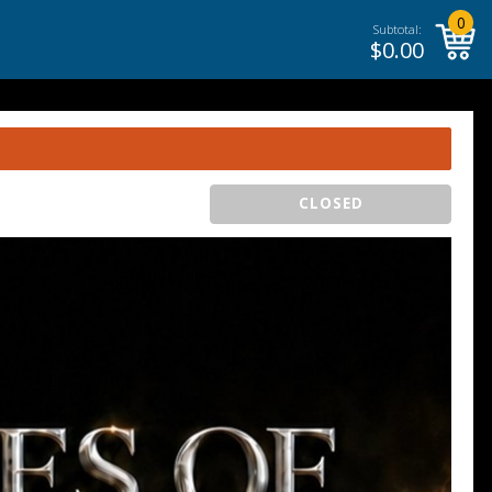
0
Subtotal:
$
0.00
CLOSED