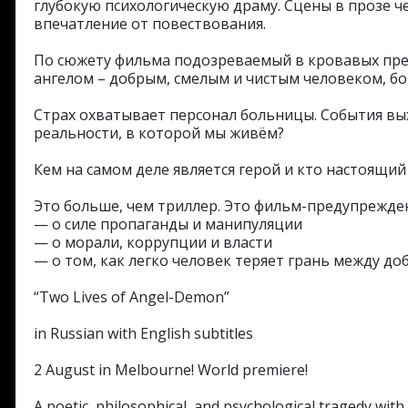
глубокую психологическую драму. Сцены в прозе
впечатление от повествования.
По сюжету фильма подозреваемый в кровавых прес
ангелом – добрым, смелым и чистым человеком, бо
Страх охватывает персонал больницы. События вых
реальности, в которой мы живём?
Кем на самом деле является герой и кто настоящий 
Это больше, чем триллер. Это фильм-предупрежде
— о силе пропаганды и манипуляции
— о морали, коррупции и власти
— о том, как легко человек теряет грань между до
“Two Lives of Angel-Demon”
in Russian with English subtitles
2 August in Melbourne! World premiere!
A poetic, philosophical, and psychological tragedy with 