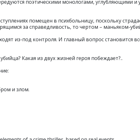
 чередуются поэтическими монологами, углубляющими 
туплениях помещен в психбольницу, поскольку страдае
рящимся за справедливость, то чертом – маньяком-уби
одят из-под контроля. И главный вопрос становится вс
убийца? Какая из двух жизней героя побеждает?..
ние:
бром и злом.
elements of a crime thriller, based on real events.