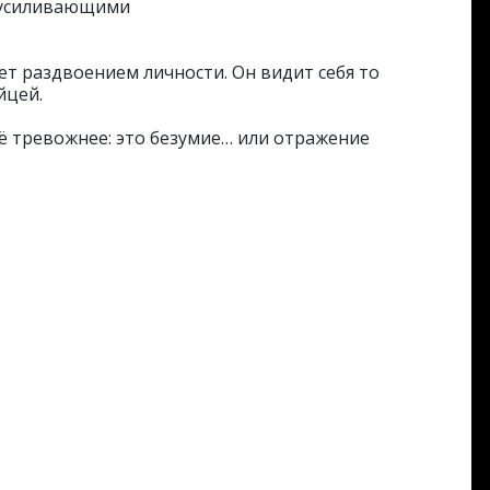
и усиливающими
т раздвоением личности. Он видит себя то
йцей.
ё тревожнее: это безумие… или отражение