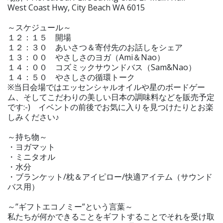
West Coast Hwy, City Beach WA 6015
～スケジュール～
１２：１５ 開場
１２：３０ あいさつ＆寄付先のお話しをシェア
１３：００ やさしさのヨガ（Ami＆Nao）
１４：００ コズミックサウンドバス（Sam&Nao）
１４：５０ やさしさの循環トーク
※当日会場ではエッセンシャルオイルや星のボードゲー
ム、そしてこだわりの美しい日本の調味料などを販売予定
です:-) イベントの前後でお気に入りを見つけたりとお楽
しみください♪
～持ち物～
・ヨガマット
・ミニタオル
・水分
・ブランケット/枕＆アイピロー/快適アイテム（サウンド
バス用）
～”ギフトエコノミー”という言葉～
私たちが何かできることをギフトすることでそれを受け取