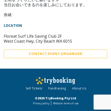
当日お会いできるのを楽しみにしております。
奈緒
LOCATION
Floreat Surf Life Saving Club 2F
West Coast Hwy, City Beach WA 6015
CONTACT EVENT ORGANISER
Sell Tickets
Fundraising
About Us
©2026 TryBooking Pty Ltd
Privacy policy
Website terms of use