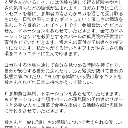
る皆さんがいる。そこには体験を通して得る経験ややさし
さの気持ちなどの循環が生まれます。ヨガムドラはこのコ
ンセプトを基に、参加者の皆さんがヨガを通して受け取る
ものを、日常や周りにまたギフトしていく優しさの循環を
生むことを目的としたイベントです。参加費はいただきま
せん。ドネーションを募らせていただきます。全てのドネ
ーションはケアを必要とするネパールの孤児院の子供達に
寄付させていただきます。皆さんの寄付が子供達へのギフ
トになります。私たちがする行いとギフトがやさしさの循
環をコミュニティに生んでゆきます。
ヨガをする体験を通して自分を見つめる時間を持てたり、
自分が安心する自分に戻れたり、ふと緊張が抜けて自分の
状態に氣づけたり。”ヨガする体験”から受け取るギフトを
皆さんそれぞれ日常に持ちかえって欲しい。
📒参加費は無料。ドネーションを募らせていただきます。
🍚ドネーションは全額ネパールの孤児院の子供達のサポー
トと必要な人々に無償で食事を提供する活動を続ける団体
に寄付をさせていただきます。
皆さんと一緒に”優しさの循環”について考えられる優しい
空間をつくりたいと願います☺