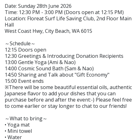
Date: Sunday 28th June 2026
Time: 12:30 PM - 3:00 PM (Doors open at 12:15 PM)
Location: Floreat Surf Life Saving Club, 2nd Floor Main
Hall
West Coast Hwy, City Beach, WA 6015
～Schedule～
12:15 Doors open
12:30 Greetings & Introducing Donation Recipients
13:00 Gentle Yoga (Ami & Nao)
14:00 Cosmic Sound Bath (Sam & Nao)
14:50 Sharing and Talk about "Gift Economy"
15:00 Event ends
※There will be some beautiful essential oils, authentic
Japanese flavor to add your dishes that you can
purchase before and after the event:-) Please feel free
to come earlier or stay longer to chat to our friends!
～What to bring～
• Yoga mat
• Mini towel
• Water