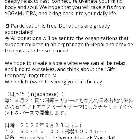
deeply relax to rest, connect, rejuvenate your mind,
body and soul. We hope that you will take gifts from
YOGAMUDRA, and bring back into your daily life.
📒 Participation is free. Donations are greatly
appreciated!
🍚 All donations will be sent to the organizations that
support children in an orphanage in Nepal and provide
free meals to those in need.
We hope to create a space where we can all be relax
and kind to ourselves, and think about the "Gift
Economy" together. ☺
We look forward to seeing you on the day.
【日本語（in Japanese）】
毎年６月２１日の国際ヨガデーにちなんで日本各地で開催
される”ギフトエコノミー”をテーマにしたチャリティイベ
ントをパースで開催します。
日時：２０２６年６月２８日（日）
１２：３０～１５：００（開場１２：１５～）
場所：Floreat Surf Life Saving Club 2F Main Hall