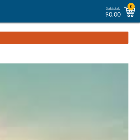
0
Subtotal:
$
0.00