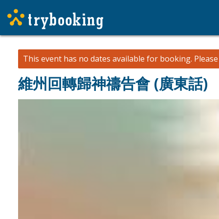
This event has no dates available for booking.
Pleas
維州回轉歸神禱告會 (廣東話)