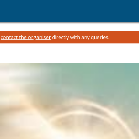
e
contact the organiser
directly with any queries.