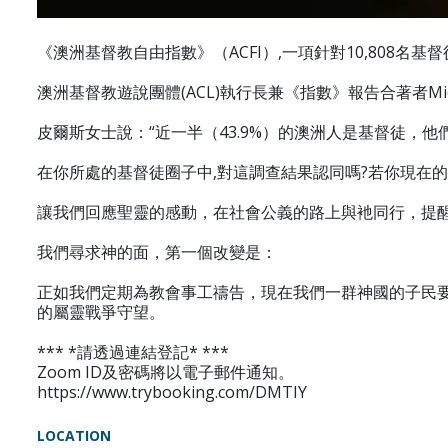
《澳洲基督教自由指數》（ACFI）,一項針對10,80
澳洲基督教遊說團體(ACL)執行長兼《指數》報告合著者Mic
皮爾斯女士說：“近一半（43.9%）的澳洲人是基督徒，
在你所處的基督徒圈子中,對這調查結果認同嗎?若你現在的
讓我們回應聖靈的感動，在社會公義的路上與衪同行，提
我們尋求神的面，第一個改變是：
正如我們定期為教會事工禱告，現在我們一群神國的子民要
的屬靈戰爭守望。
*** *請透過連結登記* ***
Zoom ID及密碼將以電子郵件通知。
https://www.trybooking.com/DMTIY
LOCATION